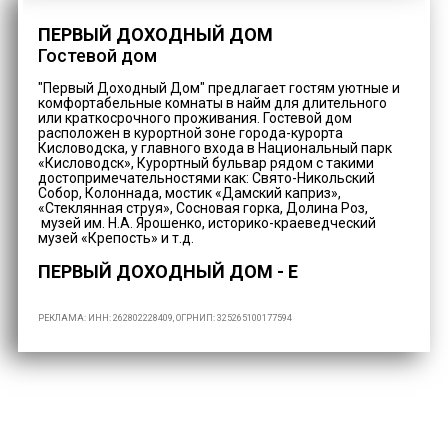
ПЕРВЫЙ ДОХОДНЫЙ ДОМ
Гостевой дом
"Первый Доходный Дом" предлагает гостям уютные и
комфортабельные комнаты в найм для длительного
или краткосрочного проживания. Гостевой дом
расположен в курортной зоне города-курорта
Кисловодска, у главного входа в Национальный парк
«Кисловодск», Курортный бульвар рядом с такими
достопримечательностями как: Свято-Никольский
Собор, Колоннада, мостик «Дамский каприз»,
«Стеклянная струя», Сосновая горка, Долина Роз,
музей им. Н.А. Ярошенко, историко-краеведческий
музей «Крепость» и т.д.
ПЕРВЫЙ ДОХОДНЫЙ ДОМ - Е
Свободные даты
РЕКЛАМА: ИНН: 262802228409, ОГРНИП: 325265100177594