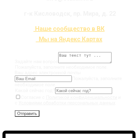
г-к Кисловодск, пр. Мира, д. 22
Наше сообщество в ВК
Мы на Яндекс Картах
Задайте нам вопрос
Пожалуйста, заполните необходимое поле.
Ваш адрес электронной почты
Пожалуйста, заполните
необходимое поле.
Какой сейчас год?
Согласие с
Политикой конфиденциальности
и
с
Условиями обработки персональных данных
.
Отправить